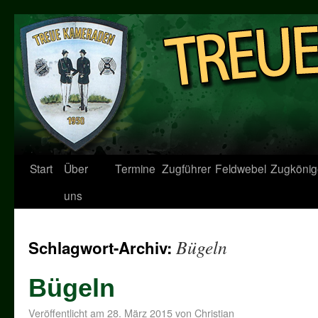
Start
Über
Termine
Zugführer
Feldwebel
Zugkönig
uns
Bügeln
Schlagwort-Archiv:
Bügeln
Veröffentlicht am
28. März 2015
von
Christian