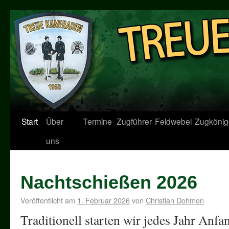
Start
Über
Termine
Zugführer
Feldwebel
Zugkönig
uns
Nachtschießen 2026
Veröffentlicht am
1. Februar 2026
von
Christian Dohmen
Traditionell starten wir jedes Jahr Anfa