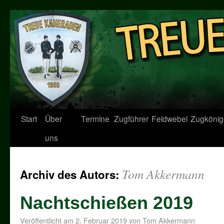
Start
Über
Termine
Zugführer
Feldwebel
Zugkönig
uns
Tom Akkermann
Archiv des Autors:
Nachtschießen 2019
Veröffentlicht am
2. Februar 2019
von
Tom Akkermann