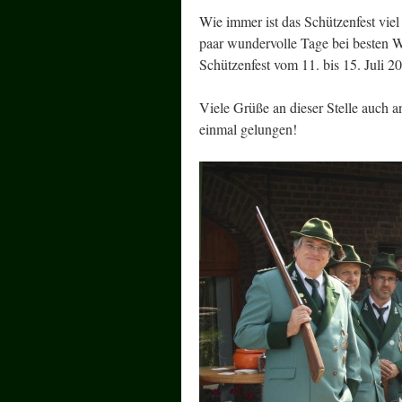
Wie immer ist das Schützenfest vie
paar wundervolle Tage bei besten We
Schützenfest vom 11. bis 15. Juli 2
Viele Grüße an dieser Stelle auch a
einmal gelungen!