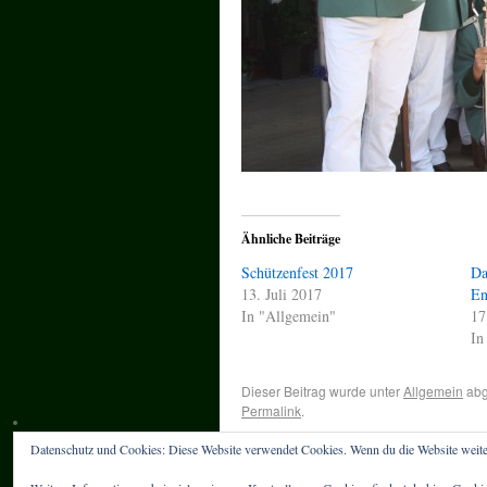
Ähnliche Beiträge
Schützenfest 2017
Da
13. Juli 2017
En
In "Allgemein"
17
In
Dieser Beitrag wurde unter
Allgemein
abg
Permalink
.
Datenschutz und Cookies: Diese Website verwendet Cookies. Wenn du die Website weite
←
Probemarschieren