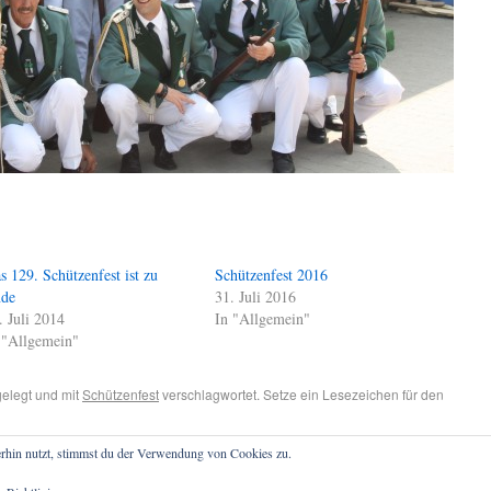
s 129. Schützenfest ist zu
Schützenfest 2016
de
31. Juli 2016
. Juli 2014
In "Allgemein"
 "Allgemein"
elegt und mit
Schützenfest
verschlagwortet. Setze ein Lesezeichen für den
rhin nutzt, stimmst du der Verwendung von Cookies zu.
Die Treuen Kameraden haben gewählt…
→