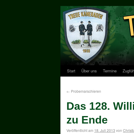
Start
Über uns
Termine
Zugfüh
←
Probemarschieren
Das 128. Will
zu Ende
Veröffentlicht am
18. Juli 2013
von
Christ