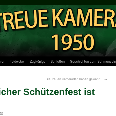
rer
Feldwebel
Zugkönige
Schießen
Geschichten zum Schmunzeln
Die Treuen Kameraden haben gewählt…
→
icher Schützenfest ist
ian