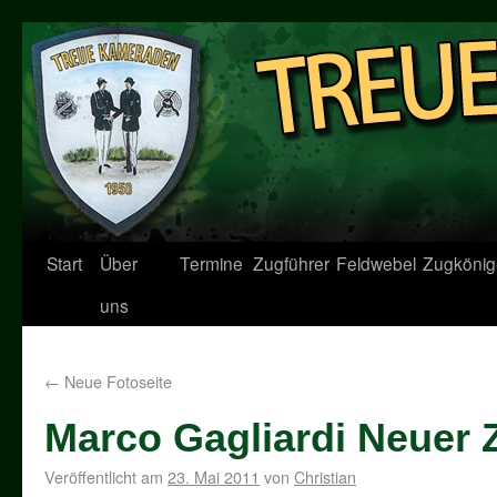
Start
Über
Termine
Zugführer
Feldwebel
Zugkönig
uns
←
Neue Fotoseite
Marco Gagliardi Neuer 
Veröffentlicht am
23. Mai 2011
von
Christian