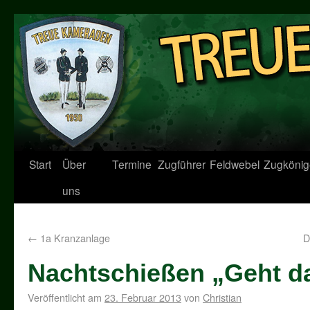
Start
Über
Termine
Zugführer
Feldwebel
Zugkönig
uns
←
1a Kranzanlage
D
Nachtschießen „Geht d
Veröffentlicht am
23. Februar 2013
von
Christian