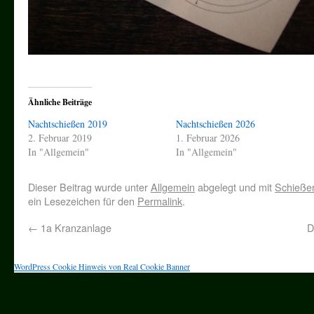
Ähnliche Beiträge
Nachtschießen 2019
Nachtschießen 2026
2. Februar 2019
1. Februar 2026
In "Allgemein"
In "Allgemein"
Dieser Beitrag wurde unter
Allgemein
abgelegt und mit
Schieße
ein Lesezeichen für den
Permalink
.
←
1a Kranzanlage
D
WordPress Cookie Hinweis von Real Cookie Banner